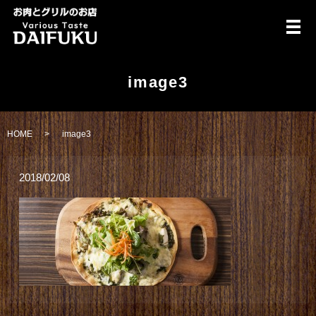
メ
image3
HOME
image3
2018/02/08