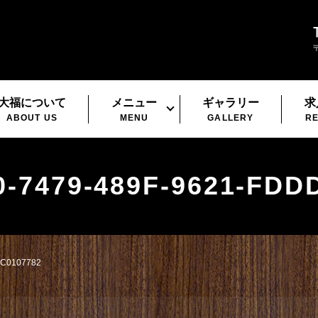
大福について
メニュー
ギャラリー
求
ABOUT US
MENU
GALLERY
RE
-7479-489F-9621-FDD
DC0107782