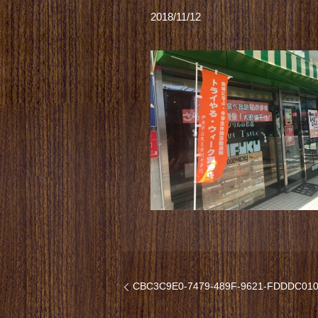
2018/11/12
CBC3C9E0-7479-489F-9621-FDDDC01