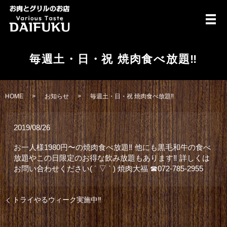
メ
毎週土・日・祝 焼肉食べ放題‼️
HOME
お知らせ
毎週土・日・祝 焼肉食べ放題‼️
2019/08/26
お一人様1980円〜の焼肉食べ放題‼︎ 他にも黒毛和牛の食べ
放題やこの日限定のお得な飲み放題もあります‼︎ 詳しくは
お問い合わせください( ´ ▽ ` ) 焼肉大福 ☎︎072-785-2955
トライやるウィーク実施中‼️