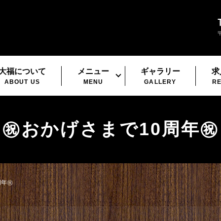
大福について
メニュー
ギャラリー
求
ABOUT US
MENU
GALLERY
RE
㊗️おかげさまで10周年㊗️
年㊗️