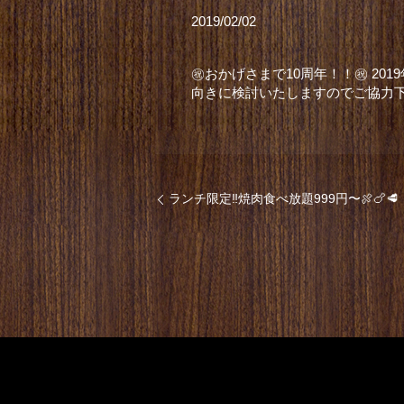
2019/02/02
㊗️おかげさまで10周年！！㊗️ 2
向きに検討いたしますのでご協力下さい☆
ランチ限定‼️焼肉食べ放題999円〜🍖🍗🥩