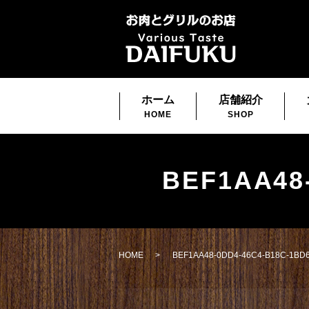
ホーム
店舗紹介
HOME
SHOP
BEF1AA48
HOME
BEF1AA48-0DD4-46C4-B18C-1BD