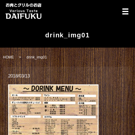
メ
drink_img01
HOME
drink_img01
2018/03/13